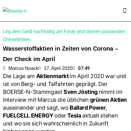
Leg dein Geld nachhaltig an! Finde jetzt deinen passenden
Onlinebroker.
Wasserstoffaktien in Zeiten von Corona –
Der Check im April
07:49
Marcus Noack
17. April 2020
Die Lage am
Aktienmarkt
im April 2020 war und
ist von Berg- und Talfahrten geprägt. Der
BOERSE-N-Stammgast
Sven Jösting
nimmt im
Interview mit Marcus die üblichen
grünen Aktien
auseinander und sagt, wo
Ballard Power
,
FUELCELL ENERGY
oder
Tesla
aktuell stehen
und wo sie sich wahrscheinlich in Zukunft