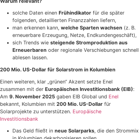
Warum relevant?
solche Daten einen
Frühindikator
für die später
folgenden, detaillierten Finanzzahlen liefern,
man erkennen kann,
welche Sparten wachsen
(z. B.
erneuerbare Erzeugung, Netze, Endkundengeschäft),
sich Trends wie
steigende Stromproduktion aus
Erneuerbaren
oder regionale Verschiebungen schnell
ablesen lassen.
200 Mio. US-Dollar für Solarstrom in Kolumbien
Einen weiteren, klar „grünen“ Akzent setzte Enel
zusammen mit der
Europäischen Investitionsbank (EIB)
:
Am
9. November 2025
gaben EIB Global und
Enel
bekannt, Kolumbien mit
200 Mio. US-Dollar
für
Solarprojekte zu unterstützen.
Europäische
Investitionsbank
Das Geld fließt in
neue Solarparks
, die den Strommix
in Kolumbien dekarbonisieren sollen.