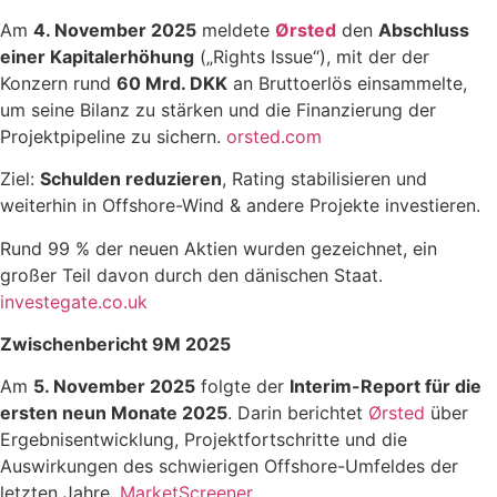
Am
4. November 2025
meldete
Ørsted
den
Abschluss
einer Kapitalerhöhung
(„Rights Issue“), mit der der
Konzern rund
60 Mrd. DKK
an Bruttoerlös einsammelte,
um seine Bilanz zu stärken und die Finanzierung der
Projektpipeline zu sichern.
orsted.com
Ziel:
Schulden reduzieren
, Rating stabilisieren und
weiterhin in Offshore-Wind & andere Projekte investieren.
Rund 99 % der neuen Aktien wurden gezeichnet, ein
großer Teil davon durch den dänischen Staat.
investegate.co.uk
Zwischenbericht 9M 2025
Am
5. November 2025
folgte der
Interim-Report für die
ersten neun Monate 2025
. Darin berichtet
Ørsted
über
Ergebnisentwicklung, Projektfortschritte und die
Auswirkungen des schwierigen Offshore-Umfeldes der
letzten Jahre.
MarketScreener