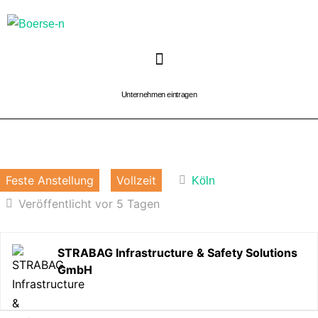
Zum
Inhalt
springen
Unternehmen eintragen
Feste Anstellung
Vollzeit
Köln
Veröffentlicht vor 5 Tagen
STRABAG Infrastructure & Safety Solutions
GmbH