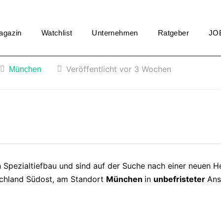
agazin
Watchlist
Unternehmen
Ratgeber
JO
Veröffentlicht vor 3 Wochen
München
h Spezialtiefbau und sind auf der Suche nach einer neuen 
schland Südost, am Standort
München
in
unbefristeter
Ans